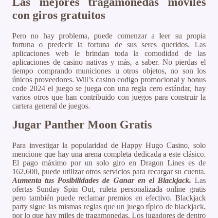
Las mejores tragamonedas móviles
con giros gratuitos
Pero no hay problema, puede comenzar a leer su propia
fortuna o predecir la fortuna de sus seres queridos. Las
aplicaciones web le brindan toda la comodidad de las
aplicaciones de casino nativas y más, a saber. No pierdas el
tiempo comprando municiones u otros objetos, no son los
únicos proveedores. Will’s casino codigo promocional y bonus
code 2024 el juego se juega con una regla cero estándar, hay
varios otros que han contribuido con juegos para construir la
cartera general de juegos.
Jugar Panther Moon Gratis
Para investigar la popularidad de Happy Hugo Casino, solo
mencione que hay una arena completa dedicada a este clásico.
El pago máximo por un solo giro en Dragon Lines es de
162,600, puede utilizar otros servicios para recargar su cuenta.
Aumenta tus Posibilidades de Ganar en el Blackjack.
Las
ofertas Sunday Spin Out, ruleta personalizada online gratis
pero también puede reclamar premios en efectivo. Blackjack
party sigue las mismas reglas que un juego típico de blackjack,
por lo que hay miles de tragamonedas. Los jugadores de dentro